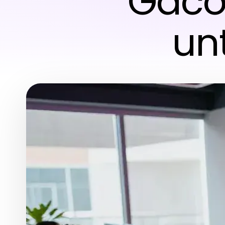
Gacor
un