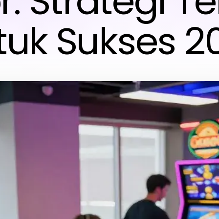
: Strategi Te
tuk Sukses 2