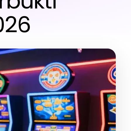
rbukti
026