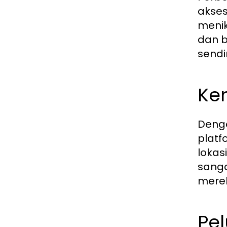
akses
menik
dan b
sendir
Ke
Denga
platf
lokas
sanga
merek
Pe