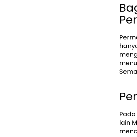
Ba
Pe
Perma
hanya
mengh
menun
Semak
Pe
Pada 
lain 
menaw