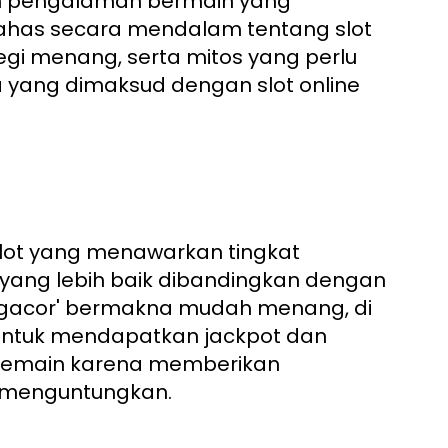
an pengalaman bermain yang
bahas secara mendalam tentang slot
egi menang, serta mitos yang perlu
 yang dimaksud dengan slot online
slot yang menawarkan tingkat
yang lebih baik dibandingkan dengan
ah 'gacor' bermakna mudah menang, di
untuk mendapatkan jackpot dan
n pemain karena memberikan
menguntungkan.