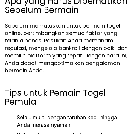
Apa yang Harus Diperhatikan
Sebelum Bermain
Sebelum memutuskan untuk bermain togel
online, pertimbangkan semua faktor yang
telah dibahas. Pastikan Anda memahami
regulasi, mengelola bankroll dengan baik, dan
memilih platform yang tepat. Dengan cara ini,
Anda dapat mengoptimalkan pengalaman
bermain Anda.
Tips untuk Pemain Togel
Pemula
Selalu mulai dengan taruhan kecil hingga
Anda merasa nyaman.