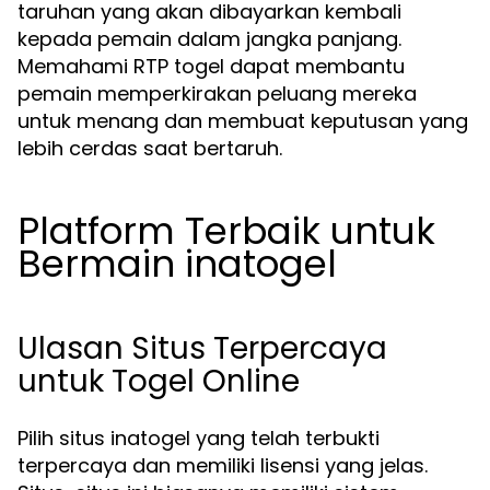
taruhan yang akan dibayarkan kembali
kepada pemain dalam jangka panjang.
Memahami RTP togel dapat membantu
pemain memperkirakan peluang mereka
untuk menang dan membuat keputusan yang
lebih cerdas saat bertaruh.
Platform Terbaik untuk
Bermain inatogel
Ulasan Situs Terpercaya
untuk Togel Online
Pilih situs inatogel yang telah terbukti
terpercaya dan memiliki lisensi yang jelas.