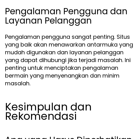
Pengalaman Pengguna dan
Layanan Pelanggan
Pengalaman pengguna sangat penting. Situs
yang baik akan menawarkan antarmuka yang
mudah digunakan dan layanan pelanggan
yang dapat dihubungi jika terjadi masalah. Ini
penting untuk menciptakan pengalaman
bermain yang menyenangkan dan minim
masalah.
Kesimpulan dan
Rekomendasi