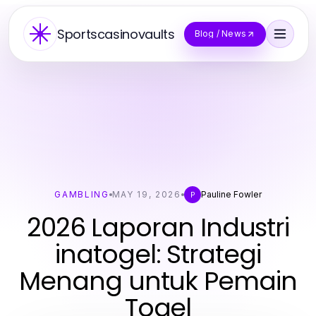
Sportscasinovaults
Blog / News
GAMBLING
MAY 19, 2026
Pauline Fowler
P
2026 Laporan Industri
inatogel: Strategi
Menang untuk Pemain
Togel